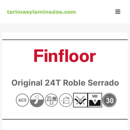
Saltar
al
contenido
Original 24T Roble Serrado
,