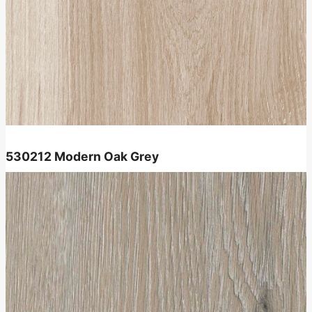
530212
Modern Oak Grey