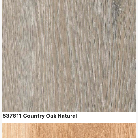
537811
Country Oak Natural