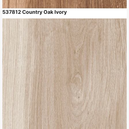
537812
Country Oak Ivory