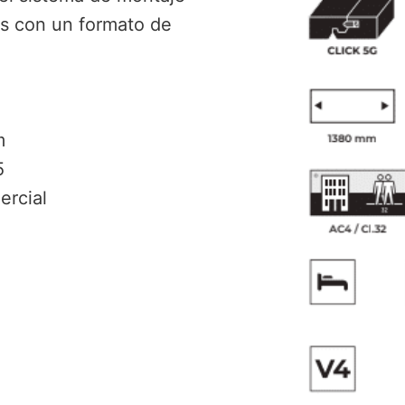
as con un formato de
m
5
ercial