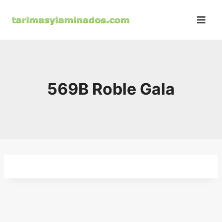
Saltar
al
contenido
569B Roble Gala